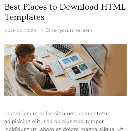
Best Places to Download HTML
Templates
Best
Ocak 30, 2026
bir yorum bırakın
Places
to
Download
HTML
Templates
üzerine
Lorem ipsum dolor sit amet, consectetur
adipisicing elit, sed do eiusmod tempor
incididunt ut labore et dolore magna aliqua. Ut