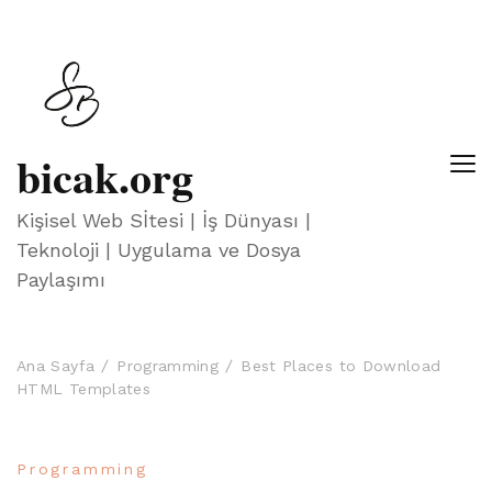
bicak.org
Kişisel Web Sİtesi | İş Dünyası |
Teknoloji | Uygulama ve Dosya
Paylaşımı
Ana Sayfa
Programming
Best Places to Download
HTML Templates
Programming